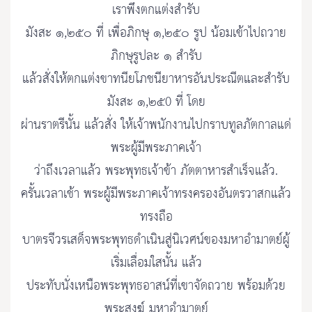
เราพึงตกแต่งสำรับ
มังสะ ๑,๒๕๐ ที่ เพื่อภิกษุ ๑,๒๕๐ รูป น้อมเข้าไปถวาย
ภิกษุรูปละ ๑ สำรับ
แล้วสั่งให้ตกแต่งขาทนียโภชนียาหารอันประณีตและสำรับ
มังสะ ๑,๒๕0 ที่ โดย
ผ่านราตรีนั้น แล้วสั่ง ให้เจ้าพนักงานไปกราบทูลภัตกาลแด่
พระผู้มีพระภาคเจ้า
ว่าถึงเวลาแล้ว พระพุทธเจ้าข้า ภัตตาหารสำเร็จแล้ว.
ครั้นเวลาเช้า พระผู้มีพระภาคเจ้าทรงครองอันตรวาสกแล้ว
ทรงถือ
บาตรจีวรเสด็จพระพุทธดำเนินสู่นิเวศน์ของมหาอำมาตย์ผู้
เริ่มเลื่อมใสนั้น แล้ว
ประทับนั่งเหนือพระพุทธอาสน์ที่เขาจัดถวาย พร้อมด้วย
พระสงฆ์ มหาอำมาตย์