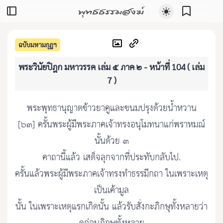
พุทธธรรมสงฆ์
ฉบับมหามกุฏฯ
พระวินัยปิฎก มหาวรรค เล่ม ๕ ภาค ๒ - หน้าที่ 104 ( เล่ม
7 )
พระพุทธานุญาตข้าวยาคูและขนมปรุงด้วยน้ำหวาน
[๖๓] ครั้นพระผู้มีพระภาคเจ้าทรงอนุโมทนาแก่พราหมณ์
นั้นด้วย ๓
คาถานี้แล้ว เสด็จลุกจากที่ประทับกลับไป.
ครั้นแล้วพระผู้มีพระภาคเจ้าทรงทำธรรมีกถา ในเพราะเหตุ
เป็นเค้ามูล
นั้น ในเพราะเหตุแรกเกิดนั้น แล้วรับสั่งกะภิกษุทั้งหลายว่า