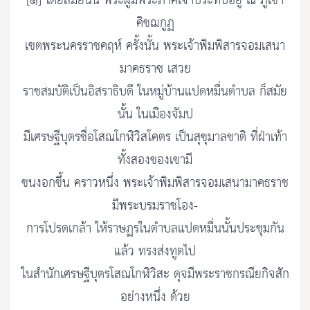
[๑] โดยสมัยนั้น พระผู้มีพระภาคเจ้าประทับอยู่ ณ ภูเขา
คิชฌกูฏ
เขตพระนครราชคฤห์ ครั้งนั้น พระเจ้าพิมพิสารจอมเสนา
มาคธราซ เสวย
ราชสมบัติเป็นอิสราธิบดี ในหมู่บ้านแปดหมื่นตำบล ก็สมัย
นั้น ในเมืองจัมป
มีเศรษฐีบุตรชื่อโสณโกฬิวิสโคตร เป็นสุขุมาลชาติ ที่ฝ่าเท้า
ทั้งสองของเขามี
ขนงอกขึ้น คราวหนึ่ง พระเจ้าพิมพิสารจอมเสนามาคธราช
มีพระบรมราชโอง-
การโปรดเกล้า ให้ราษฏรในตำบลแปดหมื่นนั้นประชุมกัน
แล้ว ทรงส่งทูตไป
ในสำนักเศรษฐีบุตรโสณโกฬิวิสะ ดุจมีพระราชกรณียกิจสัก
อย่างหนึ่ง ด้วย