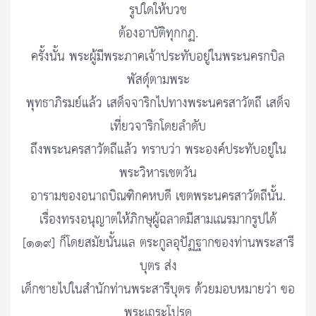
รูปใดให้บวช
ต้องอาบัติทุกกฏ.
ครั้งนั้น พระผู้มีพระภาคเจ้าประทับอยู่ในพระนครกบิล
พัสดุ์ตามพระ
พุทธาภิรมย์แล้ว เสด็จจาริกไปทางพระนครสาวัตถี เสด็จ
เที่ยวจาริกโดยลำดับ
ถึงพระนครสาวัตถีแล้ว ทราบว่า พระองค์ประทับอยู่ใน
พระวิหารเชตวัน
อารามของอนาถบิณฑิกคหบดี เขตพระนครสาวัตถีนั้น.
เรื่องทรงอนุญาตให้ภิกษุผู้ฉลาดมีสามเณรมากรูปได้
[๑๑๙] ก็โดยสมัยนั้นแล ตระกูลอุปัฏฐากของท่านพระสารี
บุตร ส่ง
เด็กชายไปในสำนักท่านพระสารีบุตร ด้วยมอบหมายว่า ขอ
พระเถระโปรด