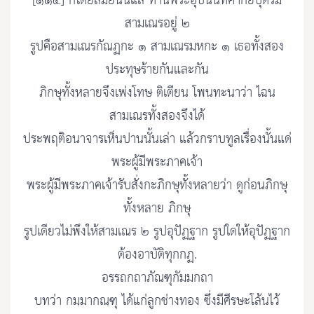
[๑๑๔] ก็โดยสมัยนั้นแล ท่านพระอุปนนทศากยบุตรมี
สามเณรอยู่ ๒
รูปคือสามเณรกัณฏกะ ๑ สามเณรมหกะ ๑ เธอทั้งสอง
ประทุษร้ายกันและกัน
ภิกษุทั้งหลายจึงเพ่งโทษ ติเตียน โพนทะนาว่า ไฉน
สามเณรทั้งสองจึงได้
ประพฤติอนาจารเห็นปานนั้นเล่า แล้วกราบทูลเรื่องนั้นแด่
พระผู้มีพระภาคเจ้า
พระผู้มีพระภาคเจ้ารับสั่งกะภิกษุทั้งหลายว่า ดูก่อนภิกษุ
ทั้งหลาย ภิกษุ
รูปเดียวไม่พึงให้สามเณร ๒ รูปอุปัฏฐาก รูปใดให้อุปัฏฐาก
ต้องอาบัติทุกกฏ.
อรรถกถาภัณฑุกัมมกถา
บทว่า กมฺมากณฺฑุ ได้แก่ลูกช่างทอง ซึ่งมีศีรษะโล้นไว้