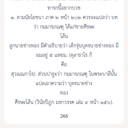
ทารกนี้อยากบวช
๑. ตามนัยโยชนา ภาค ๒ หน้า ๒๐๒ ควรจะแปลว่า บท
ว่า กมมารภณฺฑุ ได้แก่ชายศีรษะ
โล้น
ลูกนายช่างทอง มีคำอธิบายว่า เด็กรุ่นบุตรนายช่างทอง มี
ผมอยู่ ๕ แหยม. (ตุลาธาโร ก็
คือ
สุวณฺณกาโร). ส่วนปาฐะว่า กมฺมารภณฺฑุ ในพระบาลีนั้น
แปลเอาความว่า บุตรนายช่าง
ทอง
ศีรษะโล้น (วินัยปิฎก มหาวรรค เล่ม ๔ หน้า ๑๕๖).
266