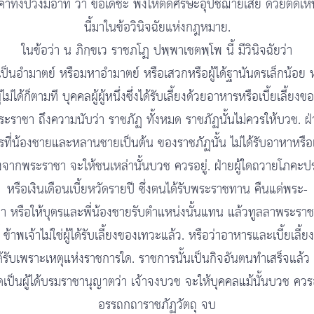
คำทั้งปวงมีอาทิ ว่า ขอเดชะ พึงให้ตัดศีรษะอุปัชฌาย์เสีย ด้วยติดเห็
นี้มาในข้อวินิจฉัยแห่งกฎหมาย.
ในข้อว่า น ภิกฺขเว ราชภโฏ ปพฺพาเชตพฺโพ นี้ มีวินิจฉัยว่า
ป็นอำมาตย์ หรือมหาอำมาตย์ หรือเสวกหรือผู้ได้ฐานันดรเล็กน้อย 
ู้ไม่ได้ก็ตามที บุคคลผู้ผู้หนึ่งซึ่งได้รับเลี้ยงด้วยอาหารหรือเบี้ยเลี้ยงข
ระราชา ถึงความนับว่า ราชภัฏ ทั้งหมด ราชภัฏนั้นไม่ควรให้บวช. ฝ่
รที่น้องชายและหลานชายเป็นต้น ของราชภัฏนั้น ไม่ได้รับอาหาหรือเ
ยงจากพระราชา จะให้ชนเหล่านั้นบวช ควรอยู่. ฝ่ายผู้ใดถวายโภคะ
หรือเงินเดือนเบี้ยหวัดรายปี ซึ่งตนได้รับพระราชทาน คืนแด่พระ-
า หรือให้บุตรและพี่น้องชายรับตำแหน่งนั้นแทน แล้วทูลลาพระราช
้ ข้าพเจ้าไม่ใช่ผู้ได้รับเลี้ยงของเทวะแล้ว. หรือว่าอาหารและเบี้ยเลี้ยง ซ
ด้รับเพราะเหตุแห่งราชการใด. ราชการนั้นเป็นกิจอันตนทำเสร็จแล้ว 
ใดเป็นผู้ได้บรมราชานุญาตว่า เจ้าจงบวช จะให้บุคคลแม้นั้นบวช ควรอ
อรรถกถาราชภัฏวัตถุ จบ