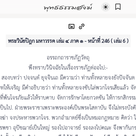
พุทธธรรมสงฆ์
พระวินัยปิฎก มหาวรรค เล่ม ๔ ภาค ๑ - หน้าที่ 246 ( เล่ม 6 )
อรรถกถาราชภัฏวัตถุ
พึงทราบวินิจฉัยในเรื่องราชภัฏต่ออไป:-
สองบทว่า ปจฺจนฺตํ ยุจฺจินเถ มีความว่า ท่านทั้งหลายจงยังปัจจันต
ให้เจริญ มีคำอธิบายว่า ท่านทั้งหลายจงขับไล่พวกโจรเสียแล้ว จ
ที่พ้นโจรภัยแล้วให้ราบคาบ จัดการรักษาโดยกวดขัน ให้การกสิกรร
เป็นไป. ฝ่ายพระราชาเพราะพระองค์เป็นพระโสดาบัน จึงไม่ทรงบังคั
งฆ่า จงประหารพวกโจร. พวกอำมาตย์ซึ่งเป็นหมอกฎหมาย คิดว่า 
รพชา อุปัชฌาย์เป็นใหญ่ รองไปอาจารย์ รองลงไปคณะ จึงพากันก