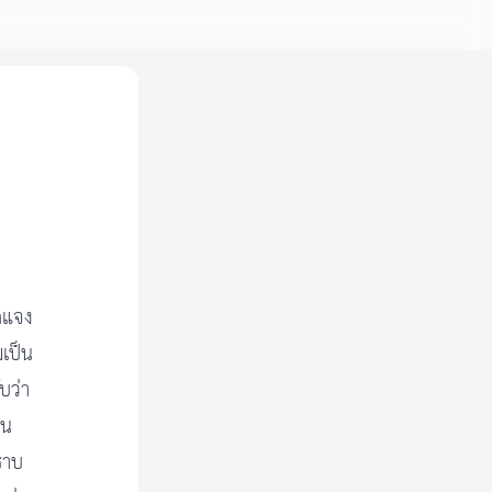
ัดแจง
มเป็น
บว่า
ใน
ราบ