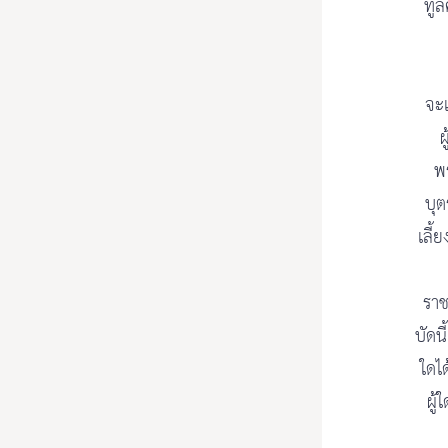
ทูล
จะเ
ผ
พ
บุต
เลี้
ราช
บัดนี
ใดไ
ผู้