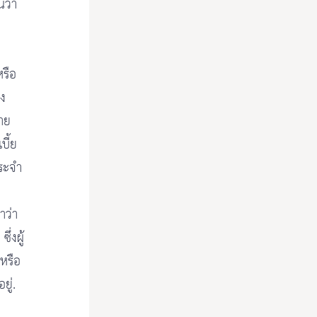
นว่า
หรือ
อง
าย
บี้ย
ประจำ
าว่า
ึ่งผู้
หรือ
ยู่.