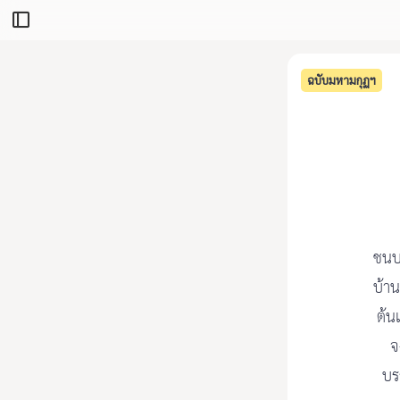
ฉบับมหามกุฏฯ
ชนบท
บ้าน
ต้น
จ
บร