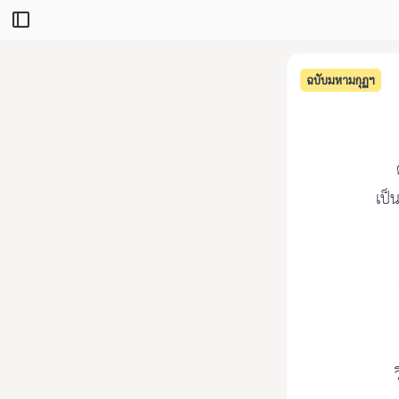
ฉบับมหามกุฏฯ
เป็น