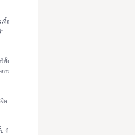
เทื้อ
่า
ีทั้ง
ดการ
ิจิต
้น ติ