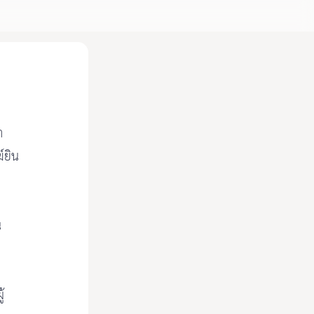
า
ฆ์ยิน
น
้