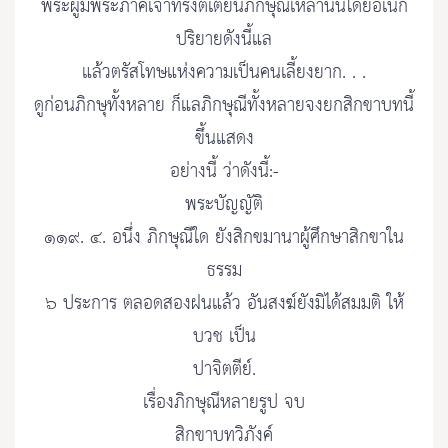
พระผู้มีพระภาคเจ้าทรงติเตียนภิกษุณีเหล่านั้นโดยอเนก
ปริยายดังนี้แล
แล้วตรัสโทษแห่งความเป็นคนเลี้ยงยาก. . .
ดูก่อนภิกษุทั้งหลาย ก็แลภิกษุณีทั้งหลายจงยกสิกขาบทนี้
ขึ้นแสดง
อย่างนี้ ว่าดังนี้:-
พระบัญญัติ
๑๑๙. ๔. อนึ่ง ภิกษุณีใด ยังสิกขมานาผู้ศึกษาสิกขาใน
ธรรม
๖ ประการ ตลอดสองฝนแล้ว อันสงฆ์ยังมิได้สมมติ ให้
บวช เป็น
ปาจิตตีย์.
เรื่องภิกษุณีหลายรูป จบ
สิกขาบทวิภังค์