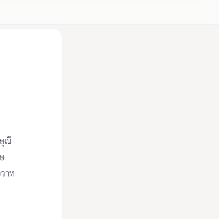
ุณี
ทษ
โอวาท