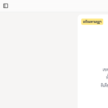
ฉบับมหามกุฏฯ
เช
ท
ติเต