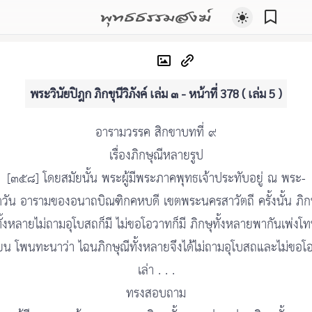
พุทธธรรมสงฆ์
พระวินัยปิฎก ภิกขุนีวิภังค์ เล่ม ๓ - หน้าที่ 378 ( เล่ม 5 )
อารามวรรค สิกขาบทที่ ๙
เรื่องภิกษุณีหลายรูป
[๓๕๘] โดยสมัยนั้น พระผู้มีพระภาคพุทธเจ้าประทับอยู่ ณ พระ-
ตวัน อารามของอนาถบิณฑิกคหบดี เขตพระนครสาวัตถี ครั้งนั้น ภิกษ
ั้งหลายไม่ถามอุโบสถก็มี ไม่ขอโอวาทก็มี ภิกษุทั้งหลายพากันเพ่งโ
ียน โพนทะนาว่า ไฉนภิกษุณีทั้งหลายจึงได้ไม่ถามอุโบสถและไม่ขอ
เล่า . . .
ทรงสอบถาม