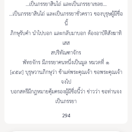
...เป็นภรรยาสินไถ่ และเป็นภรรยาเชลย...
...เป็นภรรยาสินไถ่ และเป็นภรรยาชั่วคราว ของบุรุษผู้มีชื่อ
นี้
ภิกษุรับคำ นำไปบอก และกลับมาบอก ต้องอาบัติสังฆาทิ
เสส
สปริทัณฑาจักร
พัทธจักร มีภรรยาคนหนึ่งเป็นมูล หมวดที่ ๑
[๔๕๙] บุรุษวานภิกษุว่า ข้าแต่พระคุณเจ้า ขอพระคุณเจ้า
จงไป
บอกสตรีมีกฎหมายคุ้มครองผู้มีชื่อนี้ว่า ข่าวว่า ขอท่านจง
เป็นภรรยา
294