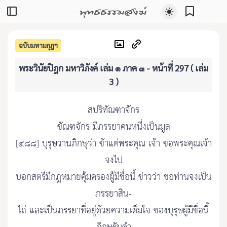
พุทธธรรมสงฆ์
ฉบับมหามกุฏฯ
พระวินัยปิฎก มหาวิภังค์ เล่ม ๑ ภาค ๓ - หน้าที่ 297 ( เล่ม
3 )
สปริทัณฑาจักร
ขัณฑจักร มีภรรยาคนหนึ่งเป็นมูล
[๔๘๘] บุรุษวานภิกษุว่า ข้าแต่พระคุณ เจ้า ขอพระคุณเจ้า
จงไป
บอกสตรีมีกฎหมายคุ้มครองผู้มีชื่อนี้ ข่าวว่า ขอท่านจงเป็น
ภรรยาสิน-
ไถ่ และเป็นภรรยาที่อยู่ด้วยความเต็มใจ ของบุรุษผู้มีชื่อนี้