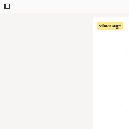
ฉบับมหามกุฏฯ