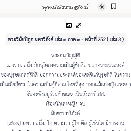
พุทธธรรมสงฆ์
พระวินัยปิฎก มหาวิภังค์ เล่ม ๑ ภาค ๓ - หน้าที่ 252 ( เล่ม 3 )
พระอนุบัญญัติ
๙.๕. ก. อนึ่ง ภิกษุใดลงความเป็นผู้ชักสื่อ บอกความประสงค์
ของบุรุษแก่สตรีก็ดี บอกความประสงค์ของสตรีแก่บุรุษก็ดี ในความ
เป็นเมียก็ตาม ในความเป็นชู้ก็ตาม โดยที่สุด บอกแม้แก่หญิงแพศยา
อันจะพึงอยู่ร่วมชั่วขณะ เป็นสังฆาทิเสส.
เรื่องนักเลงหญิง จบ
สิกขาบทวิภังค์
[๔๒๗] บทว่า อนึ่ง...ใด ความว่า ผู้ใด คือ ผู้เช่นใด มีการงาน