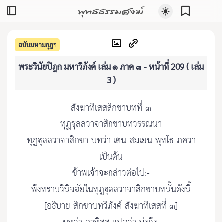
พุทธธรรมสงฆ์
ฉบับมหามกุฏฯ
พระวินัยปิฎก มหาวิภังค์ เล่ม ๑ ภาค ๓ - หน้าที่ 209 ( เล่ม
3 )
สังฆาทิเสสสิกขาบทที่ ๓
ทุฏฐุลลวาจาสิกขาบทวรรณนา
ทุฏฐุลลวาจาสิกขา บทว่า เตน สมเยน พุทฺโธ ภควา
เป็นต้น
ข้าพเจ้าจะกล่าวต่อไป:-
พึงทราบวินิจฉัยในทุฎฐุลลวาจาสิกขาบทนั้นดังนี้
[อธิบาย สิกขาบทวิภังค์ สังฆาทิเสสที่ ๓]