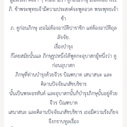
ผู้มีพระภาคเจ้า ๆ ตรัสถามว่า ดูก่อนภิกษุ เธอติดอย่างไร.
ภิ. ข้าพระพุทธเจ้ามีความประสงค์จะพูดอวด พระพุทธเจ้า
ข้า
ภ. ดูก่อนภิกษุ เธอไม่ต้องอาบัติปาราชิก แต่ต้องอาบัติถุล
ลัจจัย.
เรื่องบำรุง
ก็โดยสมัยนั้นแล ภิกษุรูปหนึ่งได้พูดกะอุบาสกผู้หนึ่งว่า ดู
ก่อนอุบาสก
ภิกษุที่ท่านบำรุงด้วยจีวร บิณฑบาต เสนาสนะ และ
คิลานปัจจัยเภสัชบริขาร
นั้นเป็นพระอรหันต์ และอุบาสกนั้นก็บำรุงภิกษุนั้นอยู่ด้วย
จีวร บิณฑบาต
เสนาสนะ และคิลานปัจจัยเภสัชบริขาร เธอมีความรังเกียจ
จึงกราบทูลเรื่อง