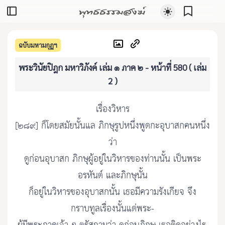
พุทธธรรมสงฆ์
ฉบับมหามกุฏฯ
พระวินัยปิฎก มหาวิภังค์ เล่ม ๑ ภาค ๒ - หน้าที่ 580 ( เล่ม
2 )
เรื่องวิหาร
[๒๘๙] ก็โดยสมัยนั้นแล ภิกษุรูปหนึ่งพูดกะอุบาสกคนหนึ่ง
ว่า
ดูก่อนอุบาสก ภิกษุผู้อยู่ในวิหารของท่านนั้น เป็นพระ
อรหันต์ และภิกษุนั้น
ก็อยู่ในวิหารของอุบาสกนั้น เธอมีความรังเกียจ จึง
กราบทูลเรื่องนั้นแด่พระ-