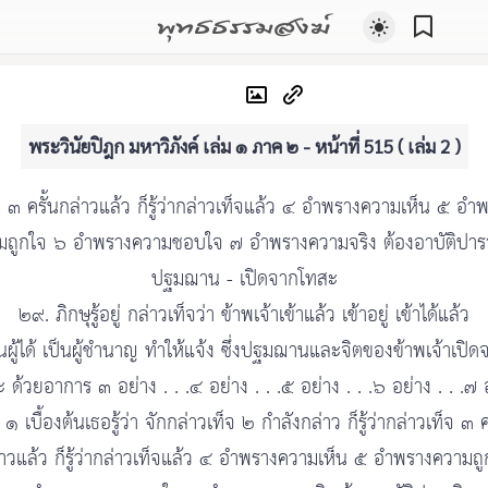
พุทธธรรมสงฆ์
พระวินัยปิฎก มหาวิภังค์ เล่ม ๑ ภาค ๒ - หน้าที่ 515 ( เล่ม 2 )
จ ๓ ครั้นกล่าวแล้ว ก็รู้ว่ากล่าวเท็จแล้ว ๔ อำพรางความเห็น ๕ อำ
มถูกใจ ๖ อำพรางความชอบใจ ๗ อำพรางความจริง ต้องอาบัติปารา
ปฐมฌาน - เปิดจากโทสะ
๒๙. ภิกษุรู้อยู่ กล่าวเท็จว่า ข้าพเจ้าเข้าแล้ว เข้าอยู่ เข้าได้แล้ว
็นผู้ได้ เป็นผู้ชำนาญ ทำให้แจ้ง ซึ่งปฐมฌานและจิตของข้าพเจ้าเปิด
 ด้วยอาการ ๓ อย่าง . . .๔ อย่าง . . .๕ อย่าง . . .๖ อย่าง . . .๗ 
 ๑ เบื้องต้นเธอรู้ว่า จักกล่าวเท็จ ๒ กำลังกล่าว ก็รู้ว่ากล่าวเท็จ ๓ ค
่าวแล้ว ก็รู้ว่ากล่าวเท็จแล้ว ๔ อำพรางความเห็น ๕ อำพรางความถู