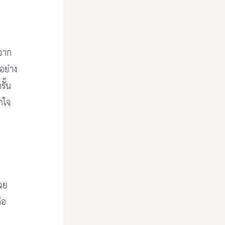
ดจาก
 อย่าง
รั้น
กใจ
้วย
ือ