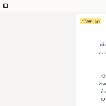
ฉบับมหามกุฏฯ
เท็
ควา
เป
โทสะ
คือ
กล