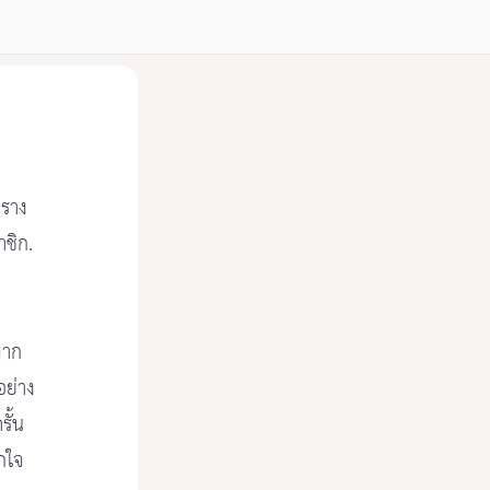
พราง
ชิก.
จาก
อย่าง
รั้น
กใจ