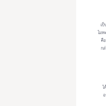
เป็
โมหะ 
คือ
กล
ได
อ