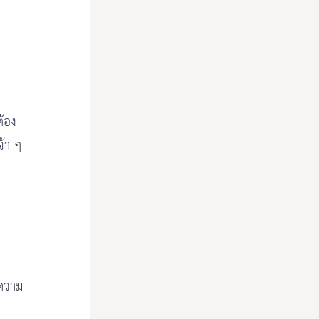
ต้อง
จ้า ๆ
ีความ