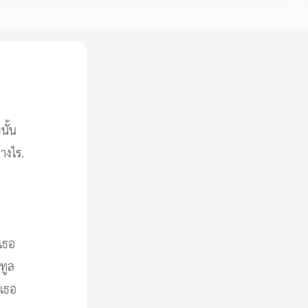
นั้น
างไร.
กเธอ
ทูล
กเธอ