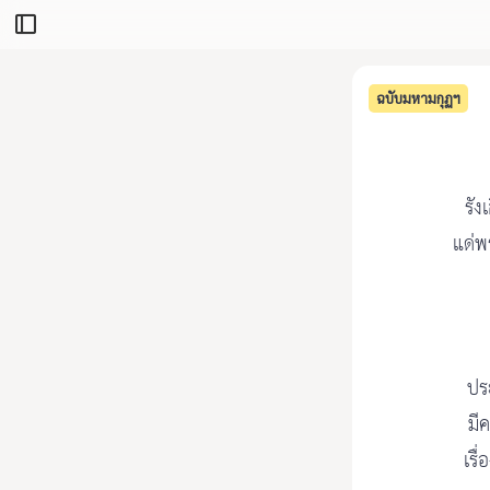
ฉบับมหามกุฏฯ
รัง
แด่พ
ประ
มี
เรื