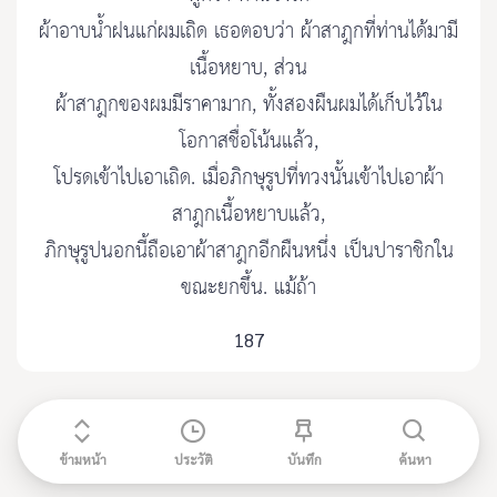
ผ้าอาบน้ำฝนแก่ผมเถิด เธอตอบว่า ผ้าสาฎกที่ท่านได้มามี
เนื้อหยาบ, ส่วน
ผ้าสาฎกของผมมีราคามาก, ทั้งสองผืนผมได้เก็บไว้ใน
โอกาสชื่อโน้นแล้ว,
โปรดเข้าไปเอาเถิด. เมื่อภิกษุรูปที่ทวงนั้นเข้าไปเอาผ้า
สาฎกเนื้อหยาบแล้ว,
ภิกษุรูปนอกนี้ถือเอาผ้าสาฎกอีกผืนหนึ่ง เป็นปาราชิกใน
ขณะยกขึ้น. แม้ถ้า
187
ข้ามหน้า
ประวัติ
บันทึก
ค้นหา
ติดต่อ admin@etripitaka91.com