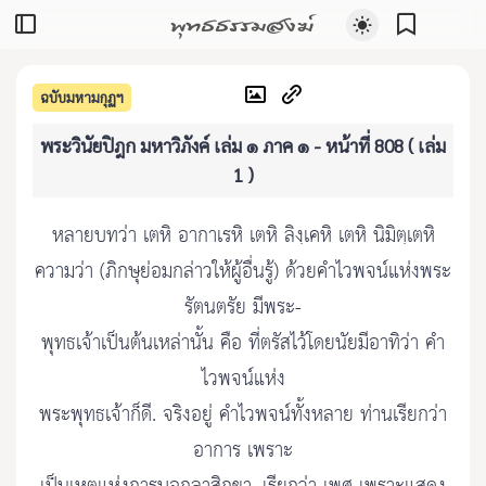
พุทธธรรมสงฆ์
ฉบับมหามกุฏฯ
พระวินัยปิฎก มหาวิภังค์ เล่ม ๑ ภาค ๑ - หน้าที่ 808 ( เล่ม
1 )
หลายบทว่า เตหิ อากาเรหิ เตหิ ลิงฺเคหิ เตหิ นิมิตฺเตหิ
ความว่า (ภิกษุย่อมกล่าวให้ผู้อื่นรู้) ด้วยคำไวพจน์แห่งพระ
รัตนตรัย มีพระ-
พุทธเจ้าเป็นต้นเหล่านั้น คือ ที่ตรัสไว้โดยนัยมีอาทิว่า คำ
ไวพจน์แห่ง
พระพุทธเจ้าก็ดี. จริงอยู่ คำไวพจน์ทั้งหลาย ท่านเรียกว่า
อาการ เพราะ