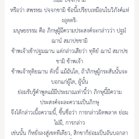
ธมฺมํ ปจฺจกฺขามิ
หรือว่า สพฺรหฺม ปจฺจกฺขามิ ข้อนี้เปรียบเหมือนในวิภังค์แห่
งอุตตริ-
มนุษยธรรม คือ ภิกษุผู้มีความประสงค์จะกล่าวว่า ปฐมํ
ฌานํ สมาปชฺชามิ
ข้าพเจ้าเข้าปฐมฌาน แต่กล่าวเสียว่า ทุติยํ ฌานํ สมาปชฺ
ชามิ ข้าพเจ้า
ข้าพเจ้าทุติยฌาน ดังนี้ แม้ฉันใด, ถ้าภิกษุผู้กระสันนั้นจะ
บอกแก่ผู้ใด, ผู้นั้น
ย่อมรับรู้คำพูดแม้มีประมาณเท่านี้ว่า ภิกษุนี้มีความ
ประสงค์จะละความเป็นภิกษุ
จึงได้กล่าวเนื้อความนี้, ขึ้นชื่อว่า การกล่าวผิดพลาด ย่อม
ไม่มี, การกล่าว
เช่นนั้น ก็หยั่งลงสู่เขตทีเดียว, สิกขาก็ย่อมเป็นอันบอกลา