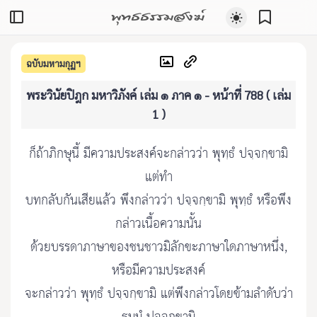
พุทธธรรมสงฆ์
ฉบับมหามกุฏฯ
พระวินัยปิฎก มหาวิภังค์ เล่ม ๑ ภาค ๑ - หน้าที่ 788 ( เล่ม
1 )
ก็ถ้าภิกษุนี้ มีความประสงค์จะกล่าวว่า พุทฺธํ ปจฺจกฺขามิ
แต่ทำ
บทกลับกันเสียแล้ว พึงกล่าวว่า ปจฺจกฺขามิ พุทฺธํ หรือพึง
กล่าวเนื้อความนั้น
ด้วยบรรดาภาษาของชนชาวมิลักขะภาษาใดภาษาหนึ่ง,
หรือมีความประสงค์
จะกล่าวว่า พุทฺธํ ปจฺจกฺขามิ แต่พึงกล่าวโดยข้ามลำดับว่า