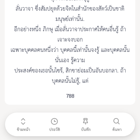
ลั่นวาจา ซึ่งสัมปยุตด้วยจิตในสำนักของสัตว์เป็นชาติ
มนุษย์เท่านั้น.
อีกอย่างหนึ่ง ภิกษุ เมื่อลั่นวาจาประกาศให้คนอื่นรู้ ถ้า
เจาะจงบอก
เฉพาะบุคคลคนหนึ่งว่า บุคคลนี้เท่านั้นจงรู้ และบุคคลนั้น
นั่นเอง รู้ความ
ประสงค์ของเธอนั้นไซร้, สิกขาย่อมเป็นอันบอกลา. ถ้า
บุคคลนั้นไม่รู้, แต่
788
ข้ามหน้า
ประวัติ
บันทึก
ค้นหา
ติดต่อ admin@etripitaka91.com