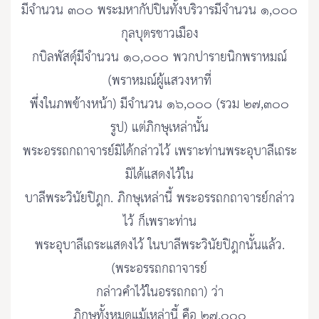
มีจำนวน ๓๐๐ พระมหากัปปินทั้งบริวารมีจำนวน ๑,๐๐๐
กุลบุตรชาวเมือง
กบิลพัสดุ์มีจำนวน ๑๐,๐๐๐ พวกปารายนิกพราหมณ์
(พราหมณ์ผู้แสวงหาที่
พึ่งในภพข้างหน้า) มีจำนวน ๑๖,๐๐๐ (รวม ๒๗,๓๐๐
รูป) แต่ภิกษุเหล่านั้น
พระอรรถกถาจารย์มิได้กล่าวไว้ เพราะท่านพระอุบาลีเถระ
มิได้แสดงไว้ใน
บาลีพระวินัยปิฎก. ภิกษุเหล่านี้ พระอรรถกถาจารย์กล่าว
ไว้ ก็เพราะท่าน
พระอุบาลีเถระแสดงไว้ ในบาลีพระวินัยปิฎกนั้นแล้ว.
(พระอรรถกถาจารย์
กล่าวคำไว้ในอรรถกถา) ว่า
ภิกษุทั้งหมดแม้เหล่านี้ คือ ๒๗,๐๐๐