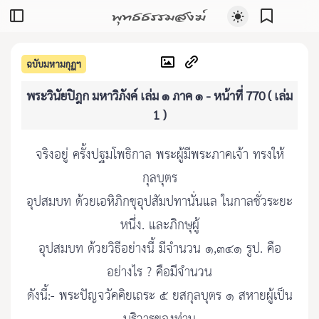
พุทธธรรมสงฆ์
ฉบับมหามกุฏฯ
พระวินัยปิฎก มหาวิภังค์ เล่ม ๑ ภาค ๑ - หน้าที่ 770 ( เล่ม
1 )
จริงอยู่ ครั้งปฐมโพธิกาล พระผู้มีพระภาคเจ้า ทรงให้
กุลบุตร
อุปสมบท ด้วยเอหิภิกขุอุปสัมปทานั่นแล ในกาลชั่วระยะ
หนึ่ง. และภิกษุผู้
อุปสมบท ด้วยวิธีอย่างนี้ มีจำนวน ๑,๓๔๑ รูป. คือ
อย่างไร ? คือมีจำนวน
ดังนี้:- พระปัญจวัคคิยเถระ ๕ ยสกุลบุตร ๑ สหายผู้เป็น