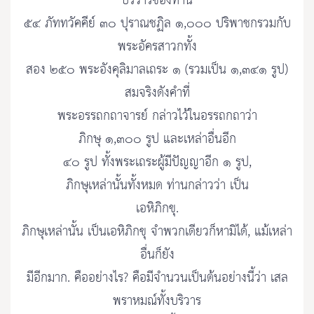
บริวารของท่าน
๕๔ ภัททวัคคีย์ ๓๐ ปุราณชฏิล ๑,๐๐๐ ปริพาชกรวมกับ
พระอัครสาวกทั้ง
สอง ๒๕๐ พระอังคุลิมาลเถระ ๑ (รวมเป็น ๑,๓๔๑ รูป)
สมจริงดังคำที่
พระอรรถกถาจารย์ กล่าวไว้ในอรรถกถาว่า
ภิกษุ ๑,๓๐๐ รูป และเหล่าอื่นอีก
๔๐ รูป ทั้งพระเถระผู้มีปัญญาอีก ๑ รูป,
ภิกษุเหล่านั้นทั้งหมด ท่านกล่าวว่า เป็น
เอหิภิกขุ.
ภิกษุเหล่านั้น เป็นเอหิภิกขุ จำพวกเดียวก็หามิได้, แม้เหล่า
อื่นก็ยัง
มีอีกมาก. คืออย่างไร? คือมีจำนวนเป็นต้นอย่างนี้ว่า เสล
พราหมณ์ทั้งบริวาร