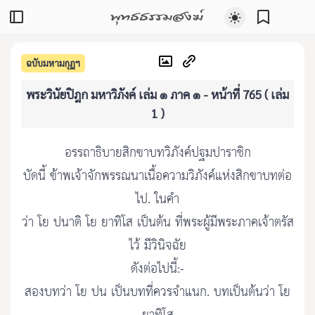
พุทธธรรมสงฆ์
ฉบับมหามกุฏฯ
พระวินัยปิฎก มหาวิภังค์ เล่ม ๑ ภาค ๑ - หน้าที่ 765 ( เล่ม
1 )
อรรถาธิบายสิกขาบทวิภังค์ปฐมปาราชิก
บัดนี้ ข้าพเจ้าจักพรรณนาเนื้อความวิภังค์แห่งสิกขาบทต่อ
ไป. ในคำ
ว่า โย ปนาติ โย ยาทิโส เป็นต้น ที่พระผู้มีพระภาคเจ้าตรัส
ไว้ มีวินิจฉัย
ดังต่อไปนี้:-
สองบทว่า โย ปน เป็นบทที่ควรจำแนก. บทเป็นต้นว่า โย