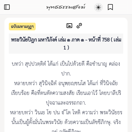
พุทธธรรมสงฆ์
ฉบับมหามกุฏฯ
พระวินัยปิฎก มหาวิภังค์ เล่ม ๑ ภาค ๑ - หน้าที่ 758 ( เล่ม
1 )
บทว่า สุปฺปวตฺติตํ ได้แก่ เป็นไปด้วยดี คือชำนาญ คล่อง
ปาก.
หลายบทว่า สุวินิจฺฉิตํ อนุพฺยญฺชนโส ได้แก่ ที่วินิจฉัย
เรียบร้อย คือที่ตนตัดความสงสัย เรียนเอาไว้ โดยบาลีปริ
ปุจฉาและอรรถกถา.
หลายบทว่า วินเย โข ปน  ิโต โหติ ความว่า พระวินัยธร
นั้นเป็นผู้ตั้งมั่นในพระวินัย ด้วยความเป็นลัชชีภิกษุ. จริง