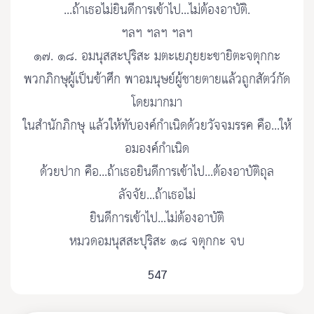
...ถ้าเธอไม่ยินดีการเข้าไป...ไม่ต้องอาบัติ.
ฯลฯ ฯลฯ ฯลฯ
๑๗. ๑๘. อมนุสสะปุริสะ มตะเยภุยยะขายิตะจตุกกะ
พวกภิกษุผู้เป็นข้าศึก พาอมนุษย์ผู้ชายตายแล้วถูกสัตว์กัด
โดยมากมา
ในสำนักภิกษุ แล้วให้ทับองค์กำเนิดด้วยวัจจมรรค คือ...ให้
อมองค์กำเนิด
ด้วยปาก คือ...ถ้าเธอยินดีการเข้าไป...ต้องอาบัติถุล
ลัจจัย...ถ้าเธอไม่
ยินดีการเข้าไป...ไม่ต้องอาบัติ
หมวดอมนุสสะปุริสะ ๑๘ จตุกกะ จบ
547