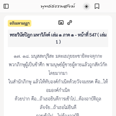
พุทธธรรมสงฆ์
ฉบับมหามกุฏฯ
พระวินัยปิฎก มหาวิภังค์ เล่ม ๑ ภาค ๑ - หน้าที่ 547 ( เล่ม
1 )
๑๗. ๑๘. มนุสสะปุริสะ มตะเยภุยยะขายิตะจตุกกะ
พวกภิกษุผู้เป็นข้าศึก พามนุษย์ผู้ชายผู้ตายแล้วถูกสัตว์กัด
โดยมากมา
ในสำนักภิกษุ แล้วให้ทับองค์กำเนิดด้วยวัจจมรรค คือ...ให้
อมองค์กำเนิด
ด้วยปาก คือ...ถ้าเธอยินดีการเข้าไป...ต้องอาบัติถุล
ลัจจัย...ถ้าเธอไม่ยินดี