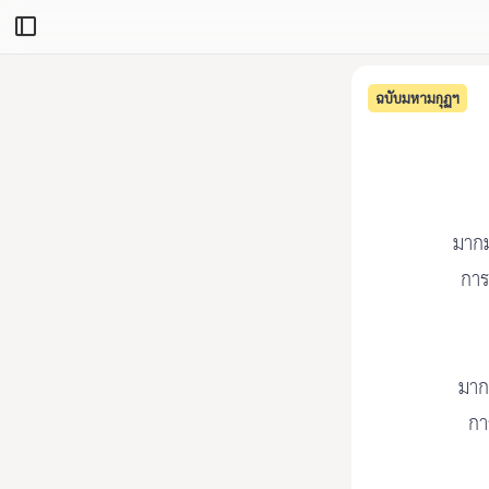
ฉบับมหามกุฏฯ
มากม
การ
มาก
กา