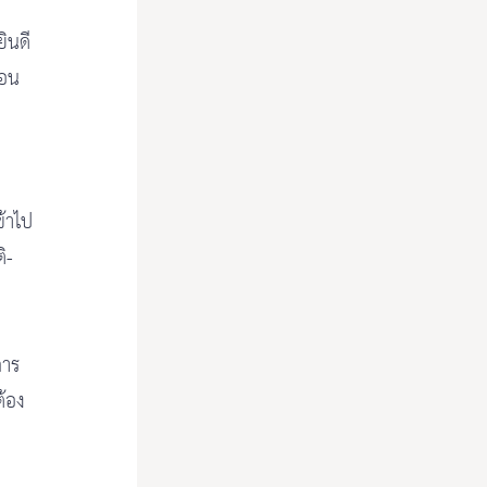
ินดี
ถอน
้าไป
ิ-
การ
ต้อง