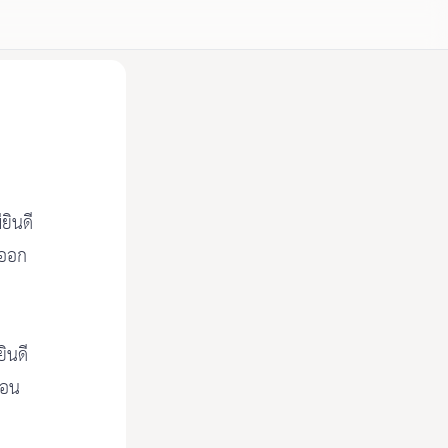
ยินดี
นออก
ินดี
ถอน