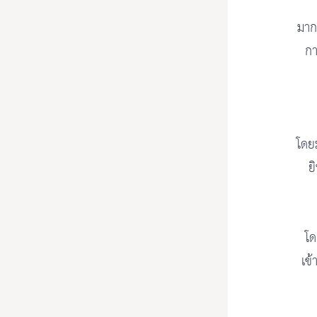
มาก
กา
โดย
ย
โด
เข้