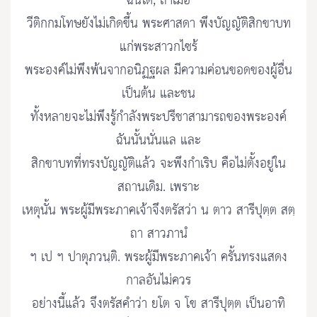
ฉันใด, ถ้าเมื่อ
วีติกกมโทษยังไม่เกิดขึ้น พระศาสดา พึงบัญญัติสิกขาบท
แก่พระสาวกไซร้
พระองค์ไม่พึงพ้นจากอนิฏฐผล มีความค่อนขอดของผู้อื่น
เป็นต้น และชน
ทั้งหลายจะไม่พึงรู้กำลังพระปรีชาสามารถของพระองค์
ฉันนั้นนั่นแล และ
สิกขาบทที่ทรงบัญญัติแล้ว จะพึงกำเริบ คือไม่ตั้งอยู่ใน
สถานเดิม. เพราะ
เหตุนั้น พระผู้มีพระภาคเจ้าจึงตรัสว่า น ตาว สารีปุตฺต สตฺ
ถา สาวภานํ
ฯ เป ฯ ปาตุภวนฺติ. พระผู้มีพระภาคเจ้า ครั้นทรงแสดง
กาลอันไม่ควร
อย่างนี้แล้ว จึงตรัสคำว่า ยโต จ โข สารีปุตฺต เป็นอาทิ