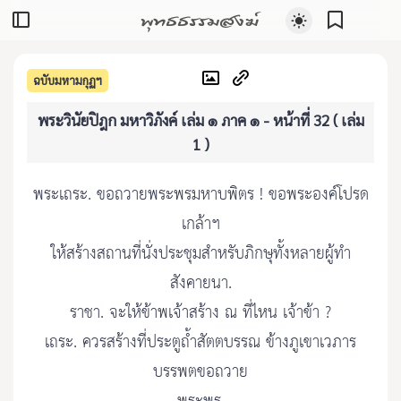
พุทธธรรมสงฆ์
ฉบับมหามกุฏฯ
พระวินัยปิฎก มหาวิภังค์ เล่ม ๑ ภาค ๑ - หน้าที่ 32 ( เล่ม
1 )
พระเถระ. ขอถวายพระพรมหาบพิตร ! ขอพระองค์โปรด
เกล้าฯ
ให้สร้างสถานที่นั่งประชุมสําหรับภิกษุทั้งหลายผู้ทํา
สังคายนา.
ราชา. จะให้ข้าพเจ้าสร้าง ณ ที่ไหน เจ้าข้า ?
เถระ. ควรสร้างที่ประตูถ้ำสัตตบรรณ ข้างภูเขาเวภาร
บรรพตขอถวาย