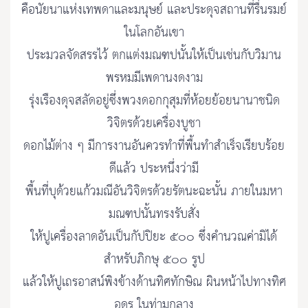
คือนัยนาแห่งเทพดาและมนุษย์ และประดุจสถานที่รื่นรมย์
ในโลกอันเขา
ประมวลจัดสรรไว้ ตกแต่งมณฑปนั้นให้เป็นเช่นกับวิมาน
พรหมมีเพดานงดงาม
รุ่งเรืองดุจสลัดอยู่ซึ่งพวงดอกกุสุมที่ห้อยย้อยนานาชนิด
วิจิตรด้วยเครื่องบูชา
ดอกไม้ต่าง ๆ มีการงานอันควรทําที่พื้นทําสําเร็จเรียบร้อย
ดีแล้ว ประหนึ่งว่ามี
พื้นที่บุด้วยแก้วมณีอันวิจิตรด้วยรัตนะฉะนั้น ภายในมหา
มณฑปนั้นทรงรับสั่ง
ให้ปูเครื่องลาดอันเป็นกัปปิยะ ๕๐๐ ซึ่งคํานวณค่ามิได้
สําหรับภิกษุ ๕๐๐ รูป
แล้วให้ปูเถรอาสน์พิงข้างด้านทิศทักษิณ ผินหน้าไปทางทิศ
อุดร ในท่ามกลาง