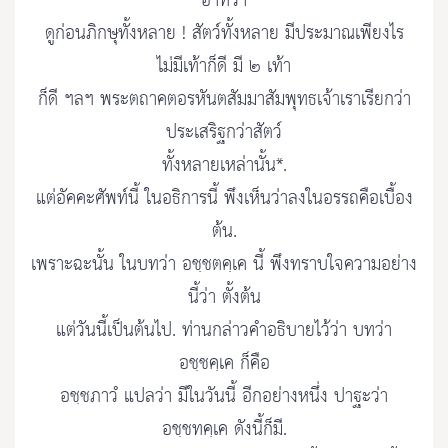
อาทิว่า
ดูก่อนภิกษุทั้งหลาย ! สัตว์ทั้งหลาย มีประมาณเพียงไร
ไม่มีเท้าก็ดี มี ๒ เท้า
ก็ดี ฯลฯ พระตถาคตอรหันตสัมมาสัมพุทธเจ้าเราเรียกว่า
ประเสริฐกว่าสัตว์
ทั้งหลายเหล่านั้น*.
แต่อัคคะศัพท์นี้ ในอธิการนี้ พึงเห็นว่าลงในอรรถคือเบื้อง
ต้น.
เพราะฉะนั้น ในบทว่า อชฺชตคฺเค นี้ พึงทราบใจความอย่าง
นี้ว่า ตั้งต้น
แต่วันนี้เป็นต้นไป. ท่านกล่าวคำอธิบายไว้ว่า บทว่า
อชฺชคฺเค ก็คือ
อชฺชภาวํ แปลว่า มีในวันนี้ อีกอย่างหนึ่ง ปาฐะว่า
อชฺชทคฺเค ดังนี้ก็มี.