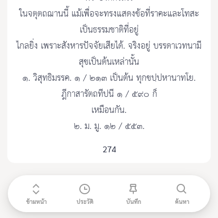
ในจตุตถฌานนี้ แม้เพื่อจะทรงแสดงข้อที่ราคะและโทสะ
เป็นธรรมชาติที่อยู่
ไกลยิ่ง เพราะสังหารปัจจัยเสียได้. จริงอยู่ บรรดาเวทนามี
สุขเป็นต้นเหล่านั้น
๑. วิสุทธิมรรค. ๑ / ๒๑๓ เป็นต้น ทุกขปฺปหานาทโย.
ฎีกาสารัตถทีปนี ๑ / ๕๙๐ ก็
เหมือนกัน.
๒. ม. มู. ๑๒ / ๕๕๓.
274
ข้ามหน้า
ประวัติ
บันทึก
ค้นหา
ติดต่อ admin@etripitaka91.com