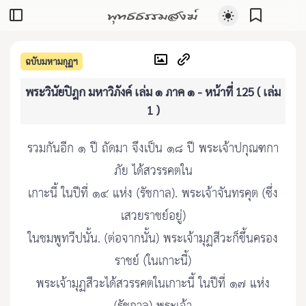
พุทธธรรมสงฆ์
ฉบับมหามกุฏฯ
พระวินัยปิฎก มหาวิภังค์ เล่ม ๑ ภาค ๑ - หน้าที่ 125 ( เล่ม
1 )
รวมกันอีก ๑ ปี ถัดมา จึงเป็น ๑๘ ปี พระเจ้าปกุณฑกา
ภัย ได้สวรรคตใน
เกาะนี้ ในปีที่ ๑๔ แห่ง (รัชกาล). พระเจ้าจันทรคุต (ซึ่ง
เสวยราชย์อยู่)
ในชมพูทวีปนั้น. (ต่อจากนั้น) พระเจ้ามุฏสีวะก็ขึ้นครอง
ราชย์ (ในเกาะนี้)
พระเจ้ามุฏสีวะได้สวรรคตในเกาะนี้ ในปีที่ ๑๗ แห่ง