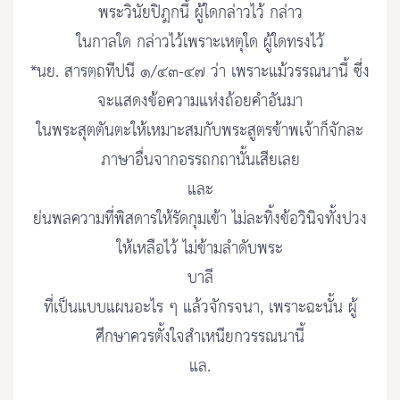
พระวินัยปิฎกนี้ ผู้ใดกล่าวไว้ กล่าว
ในกาลใด กล่าวไว้เพราะเหตุใด ผู้ใดทรงไว้
*นย. สารตฺถทีปนี ๑/๔๓-๔๗ ว่า เพราะแม้วรรณนานี้ ซึ่ง
จะแสดงข้อความแห่งถ้อยคําอันมา
ในพระสุตตันตะให้เหมาะสมกับพระสูตรข้าพเจ้าก็จักละ
ภาษาอื่นจากอรรถกถานั้นเสียเลย
และ
ย่นพลความที่พิสดารให้รัดกุมเข้า ไม่ละทิ้งข้อวินิจทั้งปวง
ให้เหลือไว้ ไม่ข้ามลําดับพระ
บาลี
ที่เป็นแบบแผนอะไร ๆ แล้วจักรจนา, เพราะฉะนั้น ผู้
ศึกษาควรตั้งใจสําเหนียกวรรณนานี้
แล.