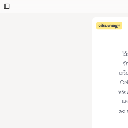
ฉบับมหามกุฏฯ
ไม
จั
เถรี
ยังท
พระเ
แล
๑๐ ค