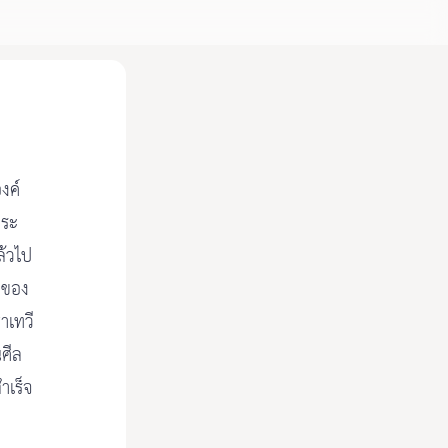
งค์
พระ
ล้วไป
านของ
าเทวี
ศีล
ำเร็จ