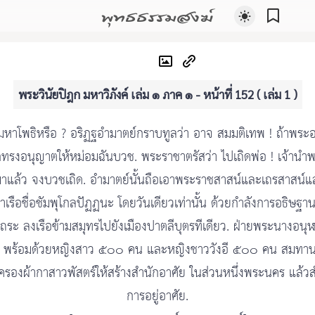
พุทธธรรมสงฆ์
พระวินัยปิฎก มหาวิภังค์ เล่ม ๑ ภาค ๑ - หน้าที่ 152 ( เล่ม 1 )
้มหาโพธิหรือ ? อริฏฐอำมาตย์กราบทูลว่า อาจ สมมติเทพ ! ถ้าพระอ
กทรงอนุญาตให้หม่อมฉันบวช. พระราชาตรัสว่า ไปเถิดพ่อ ! เจ้านำ
มาแล้ว จงบวชเถิด. อำมาตย์นั้นถือเอาพระราชสาสน์และเถรสาสน์แ
่าเรือชื่อชัมพุโกลปัฏฏนะ โดยวันเดียวเท่านั้น ด้วยกำลังการอธิษฐ
ถระ ลงเรือข้ามสมุทรไปยังเมืองปาตลีบุตรทีเดียว. ฝ่ายพระนางอนุฬ
 พร้อมด้วยหญิงสาว ๕๐๐ คน และหญิงชาววังอี ๕๐๐ คน สมทาน
รองผ้ากาสาวพัสตร์ให้สร้างสำนักอาศัย ในส่วนหนึ่งพระนคร แล้วส
การอยู่อาศัย.