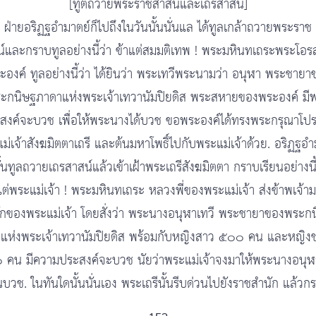
[ทูตถวายพระราชสาสน์และเถรสาสน์]
ฝ่ายอริฏฐอำมาตย์ก็ไปถึงในวันนั้นนั่นแล ได้ทูลเกล้าถวายพระราช
์และกราบทูลอย่างนี้ว่า ข้าแต่สมมติเทพ ! พระมหินทเถระพระโอ
ะองค์ ทูลอย่างนี้ว่า ได้ยินว่า พระเทวีพระนามว่า อนุฬา พระชายา
ะกนิษฐภาดาแห่งพระเจ้าเทวานัมปิยดิส พระสหายของพระองค์ มี
สงค์จะบวช เพื่อให้พระนางได้บวช ขอพระองค์ได้ทรงพระกรุณาโปร
ม่เจ้าสังฆมิตตาเถรี และต้นมหาโพธิ์ไปกับพระแม่เจ้าด้วย. อริฏฐอำ
ั้นทูลถวายเถรสาสน์แล้วเข้าเฝ้าพระเถรีสังฆมิตตา กราบเรียนอย่างนี้
แต่พระแม่เจ้า ! พระมหินทเถระ หลวงพี่ของพระแม่เจ้า ส่งข้าพเจ้า
ักของพระแม่เจ้า โดยสั่งว่า พระนางอนุฬาเทวี พระชายาของพระกน
แห่งพระเจ้าเทวานัมปิยดิส พร้อมกับหญิงสาว ๕๐๐ คน และหญิงช
คน มีความประสงค์จะบวช นัยว่าพระแม่เจ้าจงมาให้พระนางอนุฬา
้นบวช. ในทันใดนั้นนั่นเอง พระเถรีนั้นรีบด่วนไปยังราชสำนัก แล้วก