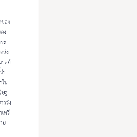
รสของ
ของ
พระ
ดส่ง
มาตย์
ว่า
มาใน
ิษฐ-
าววัง
เทวี
ราบ