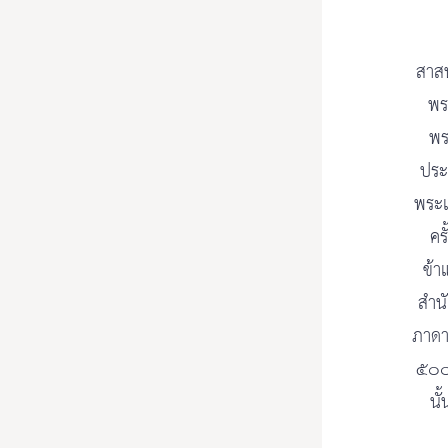
สาสน
พร
พร
ประ
พระแ
คร
ข้า
สำน
ภาดา
๕๐๐ 
นั