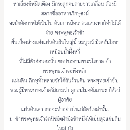
หาเลี้ยงชีพฝืดเคือง มีกระดูกคนตายขาวเกลื่อน ต้องมี
สลากซื้ออาหารภิกษุสงฆ์
จะยังอัตภาพให้เป็นไป ด้วยการถือบาตรแสวงหาก็ทําไม่ได้
ง่าย พระพุทธเจ้าข้า
พื้นเบื้องล่างแห่งแผ่นดินผืนใหญ่นี้ สมบูรณ์ มีรสอันโอชา
เหมือนน้ำผึ้งหวี่
ที่ไม่มีตัวอ่อนฉะนั้น ขอประทานพระวโรกาส ข้า
พระพุทธเจ้าจะพึงพลิก
แผ่นดิน ภิกษุทั้งหลายจักได้ฉันง้วนดิน พระพุทธเจ้าข้า.
พระผู้มีพระภาคเจ้าตรัสถามว่า ดูก่อนโมคคัลลานะ ก็สัตว์
ผู้อาศัย
แผ่นดินเล่า เธอจะทําอย่างไรแก่สัตว์เหล่านั้น.
ม. ข้าพระพุทธเจ้าจักนิรมิตฝ่ามือข้าหนึ่งให้เป็นดุจแผ่นดิน
ใหญ่ ยัง